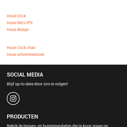
Houe Click
Houe ReCLIPS
Houe design
Houe Click chair
Houe schommelstoel
SOCIAL MEDIA
Blijf up-to-date door ons te volgen!
PRODUCTEN
Bekijk de binnen- en buitenmeubelen die te koop staan op