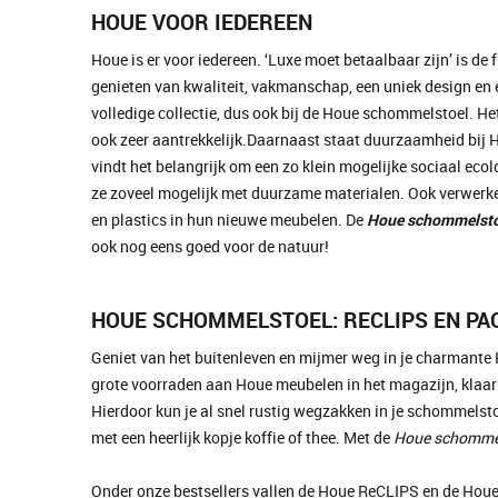
HOUE VOOR IEDEREEN
Houe is er voor iedereen. ‘Luxe moet betaalbaar zijn’ is de
genieten van kwaliteit, vakmanschap, een uniek design en ee
volledige collectie, dus ook bij de Houe schommelstoel. Het 
ook zeer aantrekkelijk.Daarnaast staat duurzaamheid bij 
vindt het belangrijk om een zo klein mogelijke sociaal eco
ze zoveel mogelijk met duurzame materialen. Ook verwerken 
en plastics in hun nieuwe meubelen. De
Houe schommelsto
ook nog eens goed voor de natuur!
HOUE SCHOMMELSTOEL: RECLIPS EN PA
Geniet van het buitenleven en mijmer weg in je charmant
grote voorraden aan Houe meubelen in het magazijn, klaar o
Hierdoor kun je al snel rustig wegzakken in je schommelst
met een heerlijk kopje koffie of thee. Met de
Houe schomme
Onder onze bestsellers vallen de Houe ReCLIPS en de Ho