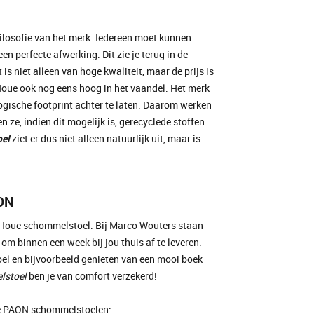
 filosofie van het merk. Iedereen moet kunnen
n perfecte afwerking. Dit zie je terug in de
is niet alleen van hoge kwaliteit, maar de prijs is
Houe ook nog eens hoog in het vaandel. Het merk
logische footprint achter te laten. Daarom werken
ze, indien dit mogelijk is, gerecyclede stoffen
el
ziet er dus niet alleen natuurlijk uit, maar is
ON
e Houe schommelstoel. Bij Marco Wouters staan
m binnen een week bij jou thuis af te leveren.
oel en bijvoorbeeld genieten van een mooi boek
lstoel
ben je van comfort verzekerd!
ue PAON schommelstoelen: